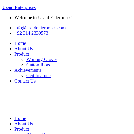
Usaid Enterprises
Welcome to Usaid Enterprises!
info@usaidenterprises.com
+92 314 2330573
Home
About Us
Product
Working Gloves
Cutton Rags
Achievements
Certifications
Contact Us
Home
About Us
Product