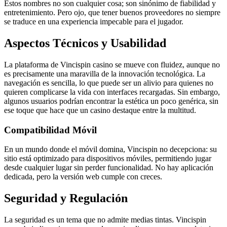
Estos nombres no son cualquier cosa; son sinónimo de fiabilidad y
entretenimiento. Pero ojo, que tener buenos proveedores no siempre
se traduce en una experiencia impecable para el jugador.
Aspectos Técnicos y Usabilidad
La plataforma de Vincispin casino se mueve con fluidez, aunque no
es precisamente una maravilla de la innovación tecnológica. La
navegación es sencilla, lo que puede ser un alivio para quienes no
quieren complicarse la vida con interfaces recargadas. Sin embargo,
algunos usuarios podrían encontrar la estética un poco genérica, sin
ese toque que hace que un casino destaque entre la multitud.
Compatibilidad Móvil
En un mundo donde el móvil domina, Vincispin no decepciona: su
sitio está optimizado para dispositivos móviles, permitiendo jugar
desde cualquier lugar sin perder funcionalidad. No hay aplicación
dedicada, pero la versión web cumple con creces.
Seguridad y Regulación
La seguridad es un tema que no admite medias tintas. Vincispin