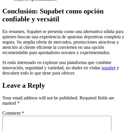
Conclusión: Supabet como opción
confiable y versátil
En resumen, Supabet se presenta como una alternativa sólida para
quienes buscan una experiencia de apuestas deportivas completa y
segura. Su amplia oferta de mercados, promociones atractivas y
atención al cliente eficiente la convierten en una opción
recomendable para apostadores novatos y experimentados.
Si estás interesado en explorar una plataforma que combine
innovación, seguridad y variedad, no dudes en visitar
supabet
y
descubrir todo lo que tiene para ofrecer.
Leave a Reply
Your email address will not be published.
Required fields are
marked
*
Comment
*