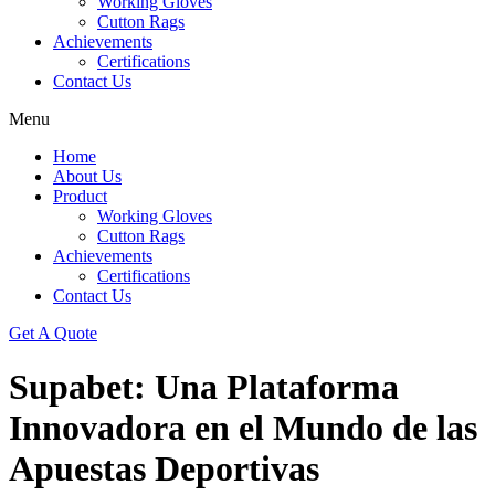
Working Gloves
Cutton Rags
Achievements
Certifications
Contact Us
Menu
Home
About Us
Product
Working Gloves
Cutton Rags
Achievements
Certifications
Contact Us
Get A Quote
Supabet: Una Plataforma
Innovadora en el Mundo de las
Apuestas Deportivas