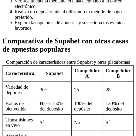
Verifica tu cuenta mediante el enlace enviado a tu correo
electrónico.
Realiza un depósito inicial utilizando tu método de pago
preferido.
Explora las opciones de apuestas y selecciona tus eventos
favoritos.
Comparativa de Supabet con otras casas
de apuestas populares
Comparación de características entre Supabet y otras plataformas
Competidor
Competidor
Característica
Supabet
A
B
Variedad de
30+
25
28
deportes
Bonos de
Hasta 150%
100% del
120% del
bienvenida
del depósito
depósito
depósito
Transmisiones
Sí
No
Sí
en vivo