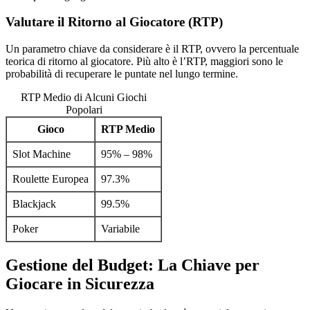
Valutare il Ritorno al Giocatore (RTP)
Un parametro chiave da considerare è il RTP, ovvero la percentuale
teorica di ritorno al giocatore. Più alto è l’RTP, maggiori sono le
probabilità di recuperare le puntate nel lungo termine.
RTP Medio di Alcuni Giochi
Popolari
Gioco
RTP Medio
Slot Machine
95% – 98%
Roulette Europea
97.3%
Blackjack
99.5%
Poker
Variabile
Gestione del Budget: La Chiave per
Giocare in Sicurezza