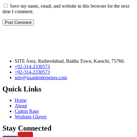
Save my name, email, and website in this browser for the next
time I comment.
SITE Area, Rasheedabad, Baldia Town, Karachi, 75760.
+92-314-2330573
+92-314-2330573
info@usaidenterprises.com
Quick Links
Home
About
Cutton Rags
Working Gloves
Stay Connected