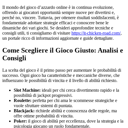
Il mondo del gioco d’azzardo online è in continua evoluzione,
offrendo ai giocatori opportunità sempre nuove per divertirsi e,
perché no, vincere. Tuttavia, per ottenere risultati soddisfacenti, è
fondamentale adottare strategie efficaci e conoscere bene le
dinamiche dei vari giochi. Se desideri approfondire tecniche e
consigli utili, ti consigliamo di visitare
https://it-chicken-road.com/
,
un portale ricco di informazioni aggiornate e guide dettagliate.
Come Scegliere il Gioco Giusto: Analisi e
Consigli
La scelta del gioco è il primo passo per aumentare le probabilità di
successo. Ogni gioco ha caratteristiche e meccaniche diverse, che
influenzano le possibilità di vincita e il livello di abilità richiesto.
Slot Machine:
ideali per chi cerca divertimento rapido e la
possibilità di jackpot progressivi.
Roulette:
perfetta per chi ama le scommesse strategiche e
vuole sfruttare sistemi di puntata.
Blackjack:
richiede abilità e conoscenza delle regole, ma
offre ottime probabilità di vincita.
Poker:
il gioco di abilità per eccellenza, dove la strategia e la
psicologia giocano un ruolo fondamentale.