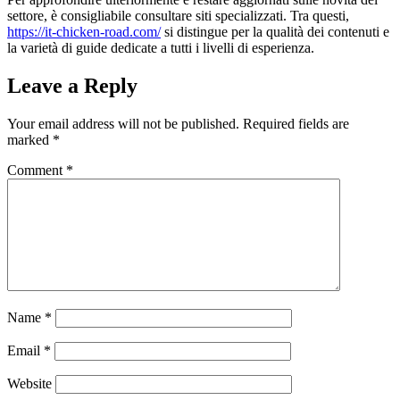
settore, è consigliabile consultare siti specializzati. Tra questi,
https://it-chicken-road.com/
si distingue per la qualità dei contenuti e
la varietà di guide dedicate a tutti i livelli di esperienza.
Leave a Reply
Your email address will not be published.
Required fields are
marked
*
Comment
*
Name
*
Email
*
Website