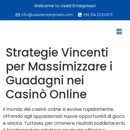
Welcome to Usaid Enterprises!
info@usaidenterprises.com
+92 314 2330573
Strategie Vincenti
per Massimizzare i
Guadagni nei
Casinò Online
Il mondo dei casinò online si evolve rapidamente,
offrendo agli appassionati nuove opportunità di gioco
e vincita. Tuttavia, per ottenere risultati soddisfacenti,