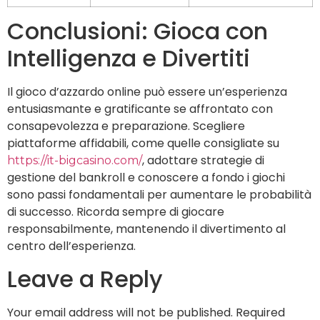
Conclusioni: Gioca con
Intelligenza e Divertiti
Il gioco d’azzardo online può essere un’esperienza
entusiasmante e gratificante se affrontato con
consapevolezza e preparazione. Scegliere
piattaforme affidabili, come quelle consigliate su
, adottare strategie di
https://it-bigcasino.com/
gestione del bankroll e conoscere a fondo i giochi
sono passi fondamentali per aumentare le probabilità
di successo. Ricorda sempre di giocare
responsabilmente, mantenendo il divertimento al
centro dell’esperienza.
Leave a Reply
Your email address will not be published.
Required