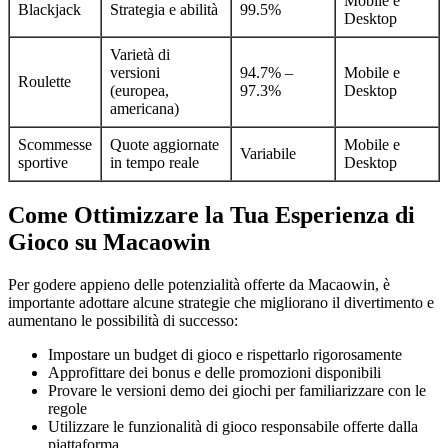
Mobile e
Blackjack
Strategia e abilità
99.5%
Desktop
Varietà di
versioni
94.7% –
Mobile e
Roulette
(europea,
97.3%
Desktop
americana)
Scommesse
Quote aggiornate
Mobile e
Variabile
sportive
in tempo reale
Desktop
Come Ottimizzare la Tua Esperienza di
Gioco su Macaowin
Per godere appieno delle potenzialità offerte da Macaowin, è
importante adottare alcune strategie che migliorano il divertimento e
aumentano le possibilità di successo:
Impostare un budget di gioco e rispettarlo rigorosamente
Approfittare dei bonus e delle promozioni disponibili
Provare le versioni demo dei giochi per familiarizzare con le
regole
Utilizzare le funzionalità di gioco responsabile offerte dalla
piattaforma