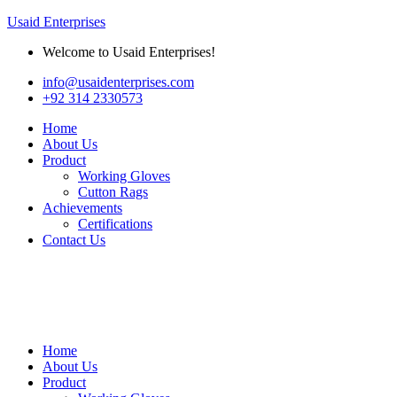
Usaid Enterprises
Welcome to Usaid Enterprises!
info@usaidenterprises.com
+92 314 2330573
Home
About Us
Product
Working Gloves
Cutton Rags
Achievements
Certifications
Contact Us
Home
About Us
Product