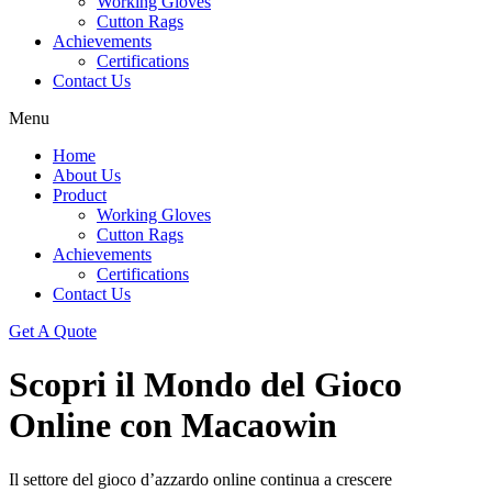
Working Gloves
Cutton Rags
Achievements
Certifications
Contact Us
Menu
Home
About Us
Product
Working Gloves
Cutton Rags
Achievements
Certifications
Contact Us
Get A Quote
Scopri il Mondo del Gioco
Online con Macaowin
Il settore del gioco d’azzardo online continua a crescere