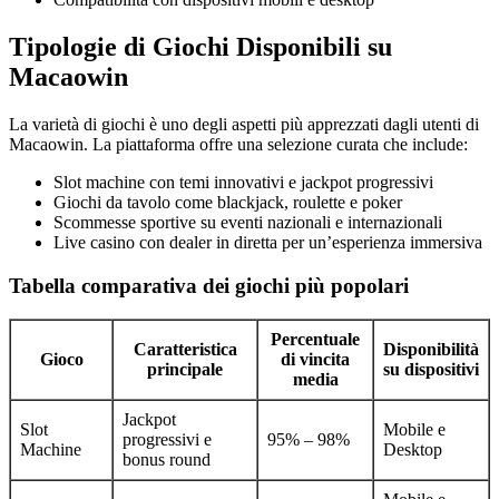
Tipologie di Giochi Disponibili su
Macaowin
La varietà di giochi è uno degli aspetti più apprezzati dagli utenti di
Macaowin. La piattaforma offre una selezione curata che include:
Slot machine con temi innovativi e jackpot progressivi
Giochi da tavolo come blackjack, roulette e poker
Scommesse sportive su eventi nazionali e internazionali
Live casino con dealer in diretta per un’esperienza immersiva
Tabella comparativa dei giochi più popolari
Percentuale
Caratteristica
Disponibilità
Gioco
di vincita
principale
su dispositivi
media
Jackpot
Slot
Mobile e
progressivi e
95% – 98%
Machine
Desktop
bonus round