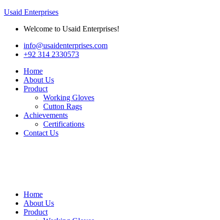
Usaid Enterprises
Welcome to Usaid Enterprises!
info@usaidenterprises.com
+92 314 2330573
Home
About Us
Product
Working Gloves
Cutton Rags
Achievements
Certifications
Contact Us
Home
About Us
Product