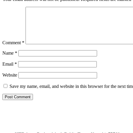
Comment
*
Name
*
Email
*
Website
Save my name, email, and website in this browser for the next ti