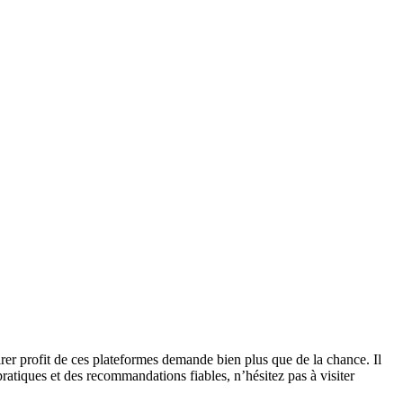
 tirer profit de ces plateformes demande bien plus que de la chance. Il
ratiques et des recommandations fiables, n’hésitez pas à visiter