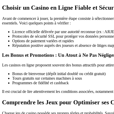
Choisir un Casino en Ligne Fiable et Sécur
Avant de commencer à jouer, la première étape consiste à sélectionner u
essentiels. Voici quelques points à vérifier :
Licence officielle délivrée par une autorité reconnue (ex : A
Protocoles de sécurité SSL pour protéger vos données personne
Options de paiement variées et rapides
Réputation positive auprès des joueurs et absence de litiges maj
Les Bonus et Promotions : Un Atout à Ne Pas Néglige
Les casinos en ligne proposent souvent des bonus attractifs pour attirer
Bonus de bienvenue (dépôt initial doublé ou crédit gratuit)
Tours gratuits sur certaines machines à sous
Programmes de fidélité et cashback
Il est crucial de lire attentivement les conditions associées, notamment
Comprendre les Jeux pour Optimiser ses 
Chaque jeu de casino possède ses propres règles et probabilités. Savoi