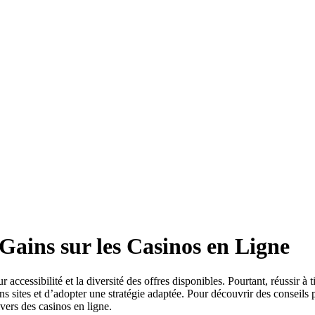
Gains sur les Casinos en Ligne
r accessibilité et la diversité des offres disponibles. Pourtant, réussir à
s sites et d’adopter une stratégie adaptée. Pour découvrir des conseils p
ivers des casinos en ligne.