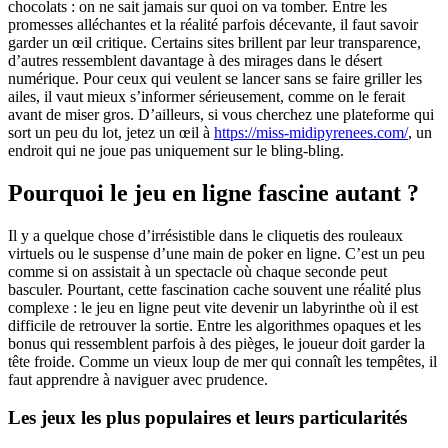
chocolats : on ne sait jamais sur quoi on va tomber. Entre les
promesses alléchantes et la réalité parfois décevante, il faut savoir
garder un œil critique. Certains sites brillent par leur transparence,
d’autres ressemblent davantage à des mirages dans le désert
numérique. Pour ceux qui veulent se lancer sans se faire griller les
ailes, il vaut mieux s’informer sérieusement, comme on le ferait
avant de miser gros. D’ailleurs, si vous cherchez une plateforme qui
sort un peu du lot, jetez un œil à
https://miss-midipyrenees.com/
, un
endroit qui ne joue pas uniquement sur le bling-bling.
Pourquoi le jeu en ligne fascine autant ?
Il y a quelque chose d’irrésistible dans le cliquetis des rouleaux
virtuels ou le suspense d’une main de poker en ligne. C’est un peu
comme si on assistait à un spectacle où chaque seconde peut
basculer. Pourtant, cette fascination cache souvent une réalité plus
complexe : le jeu en ligne peut vite devenir un labyrinthe où il est
difficile de retrouver la sortie. Entre les algorithmes opaques et les
bonus qui ressemblent parfois à des pièges, le joueur doit garder la
tête froide. Comme un vieux loup de mer qui connaît les tempêtes, il
faut apprendre à naviguer avec prudence.
Les jeux les plus populaires et leurs particularités