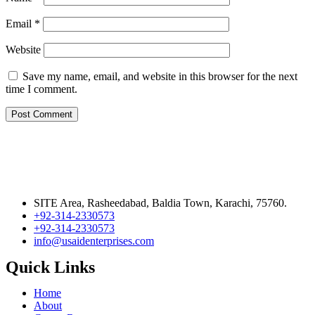
Email
*
Website
Save my name, email, and website in this browser for the next
time I comment.
SITE Area, Rasheedabad, Baldia Town, Karachi, 75760.
+92-314-2330573
+92-314-2330573
info@usaidenterprises.com
Quick Links
Home
About