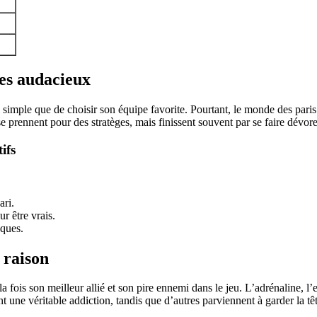
les audacieux
imple que de choisir son équipe favorite. Pourtant, le monde des paris s
se prennent pour des stratèges, mais finissent souvent par se faire dévorer
ifs
ari.
r être vrais.
aques.
 raison
la fois son meilleur allié et son pire ennemi dans le jeu. L’adrénaline, l’
 une véritable addiction, tandis que d’autres parviennent à garder la t