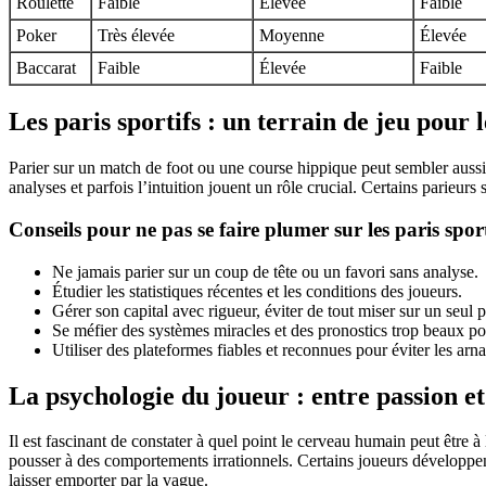
Roulette
Faible
Élevée
Faible
Poker
Très élevée
Moyenne
Élevée
Baccarat
Faible
Élevée
Faible
Les paris sportifs : un terrain de jeu pour 
Parier sur un match de foot ou une course hippique peut sembler aussi s
analyses et parfois l’intuition jouent un rôle crucial. Certains parieurs 
Conseils pour ne pas se faire plumer sur les paris sport
Ne jamais parier sur un coup de tête ou un favori sans analyse.
Étudier les statistiques récentes et les conditions des joueurs.
Gérer son capital avec rigueur, éviter de tout miser sur un seul p
Se méfier des systèmes miracles et des pronostics trop beaux pou
Utiliser des plateformes fiables et reconnues pour éviter les arn
La psychologie du joueur : entre passion et
Il est fascinant de constater à quel point le cerveau humain peut être à 
pousser à des comportements irrationnels. Certains joueurs développent
laisser emporter par la vague.