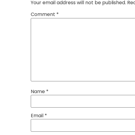
Your email address will not be published.
Req
Comment
*
Name
*
Email
*