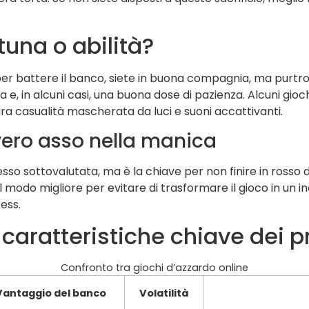
tuna o abilità?
r battere il banco, siete in buona compagnia, ma purtro
ca e, in alcuni casi, una buona dose di pazienza. Alcuni gioc
ura casualità mascherata da luci e suoni accattivanti.
 vero asso nella manica
sso sottovalutata, ma è la chiave per non finire in rosso d
 modo migliore per evitare di trasformare il gioco in un inc
ess.
aratteristiche chiave dei pr
Confronto tra giochi d’azzardo online
Vantaggio del banco
Volatilità