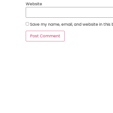
Website
Save my name, email, and website in this
SITE Area, Rasheedabad, Baldia Town,
+92-314-2330573