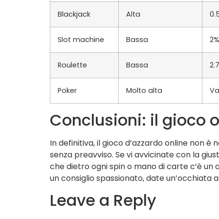
Blackjack
Alta
0.
Slot machine
Bassa
2%
Roulette
Bassa
2.
Poker
Molto alta
Va
Conclusioni: il gioco o
In definitiva, il gioco d’azzardo online non è
senza preavviso. Se vi avvicinate con la giu
che dietro ogni spin o mano di carte c’è un 
un consiglio spassionato, date un’occhiata 
Leave a Reply