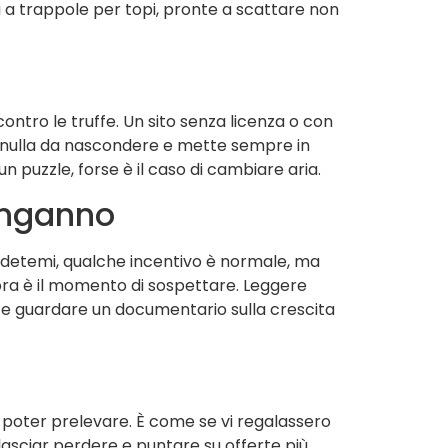
li a trappole per topi, pronte a scattare non
contro le truffe. Un sito senza licenza o con
a nulla da nascondere e mette sempre in
n puzzle, forse è il caso di cambiare aria.
inganno
tendetemi, qualche incentivo è normale, ma
llora è il momento di sospettare. Leggere
te guardare un documentario sulla crescita
 poter prelevare. È come se vi regalassero
 lasciar perdere e puntare su offerte più