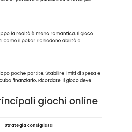
ppo la realtà è meno romantica. Il gioco
hi come il poker richiedono abilità e
opo poche partite. Stabilire limiti di spesa e
ubo finanziario. Ricordate: il gioco deve
incipali giochi online
Strategia consigliata