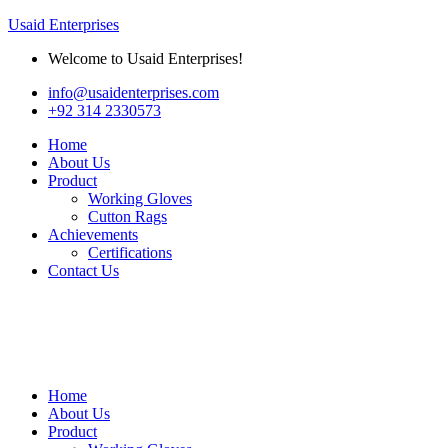
Usaid Enterprises
Welcome to Usaid Enterprises!
info@usaidenterprises.com
+92 314 2330573
Home
About Us
Product
Working Gloves
Cutton Rags
Achievements
Certifications
Contact Us
Home
About Us
Product