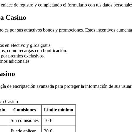
l enlace de registro y completando el formulario con tus datos personale
ca Casino
o es por sus atractivos bonos y promociones. Estos incentivos aumentan
s en efectivo y giros gratis.
vos, como recargas con bonificación.
 por premios exclusivos.
nos adicionales.
asino
ogía de encriptación avanzada para proteger la información de sus usuar
ca Casino
nto
Comisiones
Límite mínimo
Sin comisiones
10 €
Puede aplicar
20 €