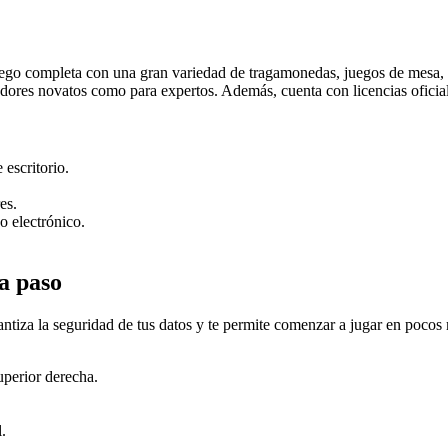
uego completa con una gran variedad de tragamonedas, juegos de mesa, ru
adores novatos como para expertos. Además, cuenta con licencias oficiale
 escritorio.
es.
o electrónico.
 a paso
antiza la seguridad de tus datos y te permite comenzar a jugar en poco
uperior derecha.
.