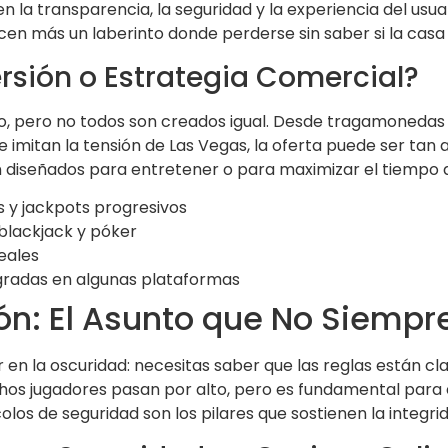
en la transparencia, la seguridad y la experiencia del usua
en más un laberinto donde perderse sin saber si la casa t
ersión o Estrategia Comercial?
ino, pero no todos son creados igual. Desde tragamoneda
 imitan la tensión de Las Vegas, la oferta puede ser tan 
n diseñados para entretener o para maximizar el tiempo
y jackpots progresivos
blackjack y póker
eales
gradas en algunas plataformas
ón: El Asunto que No Siempr
 en la oscuridad: necesitas saber que las reglas están cl
os jugadores pasan por alto, pero es fundamental para e
olos de seguridad son los pilares que sostienen la integrid