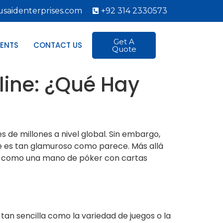
saidenterprises.com
+92 314 2330573
Get A
ENTS
CONTACT US
Quote
line: ¿Qué Hay
 de millones a nivel global. Sin embargo,
pre es tan glamuroso como parece. Más allá
e como una mano de póker con cartas
 tan sencilla como la variedad de juegos o la