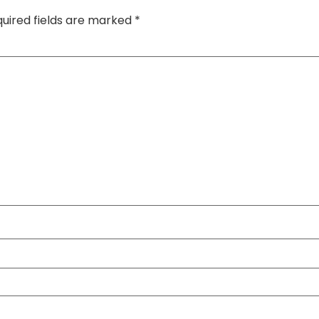
uired fields are marked
*