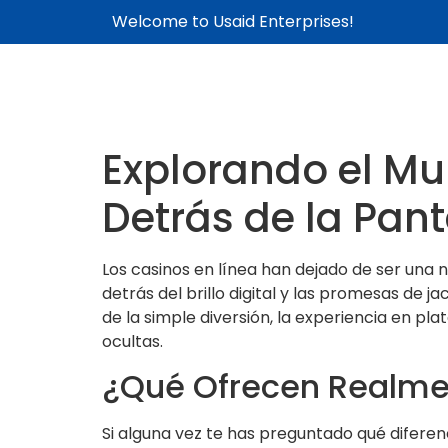
Welcome to Usaid Enterprises!
Explorando el Mu
Detrás de la Pant
Los casinos en línea han dejado de ser una 
detrás del brillo digital y las promesas de
de la simple diversión, la experiencia en p
ocultas.
¿Qué Ofrecen Realmen
Si alguna vez te has preguntado qué diferenc