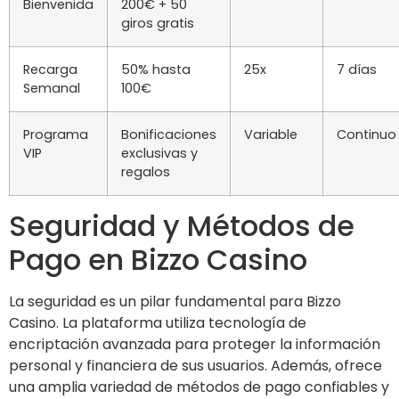
Bienvenida
200€ + 50
giros gratis
Recarga
50% hasta
25x
7 días
Semanal
100€
Programa
Bonificaciones
Variable
Continuo
VIP
exclusivas y
regalos
Seguridad y Métodos de
Pago en Bizzo Casino
La seguridad es un pilar fundamental para Bizzo
Casino. La plataforma utiliza tecnología de
encriptación avanzada para proteger la información
personal y financiera de sus usuarios. Además, ofrece
una amplia variedad de métodos de pago confiables y