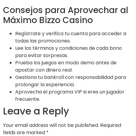
Consejos para Aprovechar al
Máximo Bizzo Casino
Regístrate y verifica tu cuenta para acceder a
todas las promociones.
Lee los términos y condiciones de cada bono
para evitar sorpresas.
Prueba los juegos en modo demo antes de
apostar con dinero real.
Gestiona tu bankroll con responsabilidad para
prolongar la experiencia.
Aprovecha el programa VIP si eres un jugador
frecuente.
Leave a Reply
Your email address will not be published.
Required
fields are marked
*