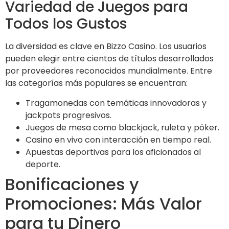
Variedad de Juegos para
Todos los Gustos
La diversidad es clave en Bizzo Casino. Los usuarios
pueden elegir entre cientos de títulos desarrollados
por proveedores reconocidos mundialmente. Entre
las categorías más populares se encuentran:
Tragamonedas con temáticas innovadoras y
jackpots progresivos.
Juegos de mesa como blackjack, ruleta y póker.
Casino en vivo con interacción en tiempo real.
Apuestas deportivas para los aficionados al
deporte.
Bonificaciones y
Promociones: Más Valor
para tu Dinero