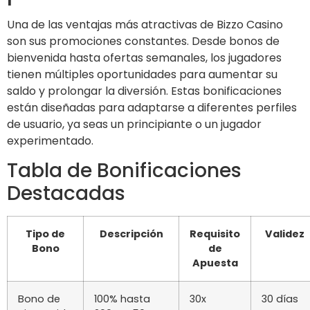
Una de las ventajas más atractivas de Bizzo Casino
son sus promociones constantes. Desde bonos de
bienvenida hasta ofertas semanales, los jugadores
tienen múltiples oportunidades para aumentar su
saldo y prolongar la diversión. Estas bonificaciones
están diseñadas para adaptarse a diferentes perfiles
de usuario, ya seas un principiante o un jugador
experimentado.
Tabla de Bonificaciones
Destacadas
Tipo de
Descripción
Requisito
Validez
Bono
de
Apuesta
Bono de
100% hasta
30x
30 días