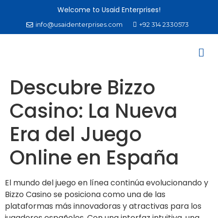
Welcome to Usaid Enterprises!
info@usaidenterprises.com
+92 314 2330573
Descubre Bizzo
Casino: La Nueva
Era del Juego
Online en España
El mundo del juego en línea continúa evolucionando y
Bizzo Casino se posiciona como una de las
plataformas más innovadoras y atractivas para los
jugadores españoles. Con una interfaz intuitiva, una