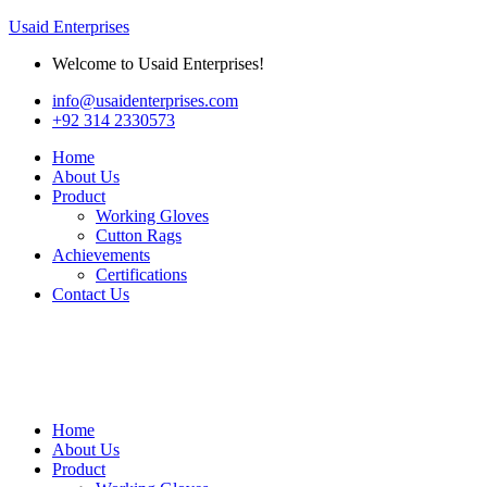
Usaid Enterprises
Welcome to Usaid Enterprises!
info@usaidenterprises.com
+92 314 2330573
Home
About Us
Product
Working Gloves
Cutton Rags
Achievements
Certifications
Contact Us
Home
About Us
Product