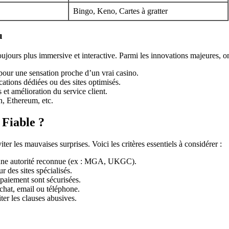
Bingo, Keno, Cartes à gratter
u
oujours plus immersive et interactive. Parmi les innovations majeures, on
our une sensation proche d’un vrai casino.
ations dédiées ou des sites optimisés.
t amélioration du service client.
, Ethereum, etc.
Fiable ?
ter les mauvaises surprises. Voici les critères essentiels à considérer :
r une autorité reconnue (ex : MGA, UKGC).
r des sites spécialisés.
aiement sont sécurisées.
 chat, email ou téléphone.
ter les clauses abusives.