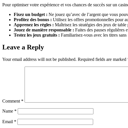
Pour optimiser votre expérience et vos chances de succès sur un casino
Fixez un budget :
Ne jouez qu’avec de l’argent que vous pouv
Profitez des bonus :
Utilisez les offres promotionnelles pour a
Apprenez les règles :
Maîtrisez les stratégies des jeux de table
Jouez de manière responsable :
Faites des pauses régulières e
Testez les jeux gratuits :
Familiarisez-vous avec les titres sans 
Leave a Reply
Your email address will not be published.
Required fields are marked
Comment
*
Name
*
Email
*