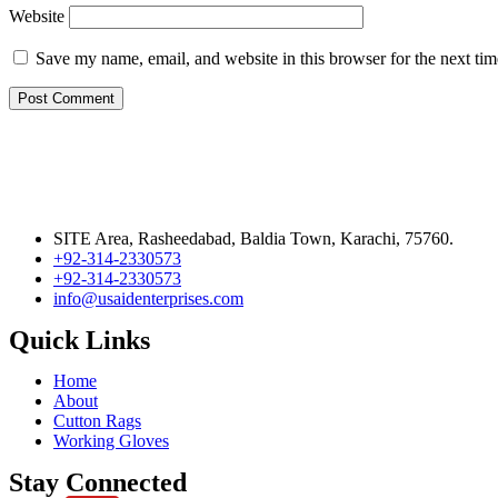
Website
Save my name, email, and website in this browser for the next ti
SITE Area, Rasheedabad, Baldia Town, Karachi, 75760.
+92-314-2330573
+92-314-2330573
info@usaidenterprises.com
Quick Links
Home
About
Cutton Rags
Working Gloves
Stay Connected