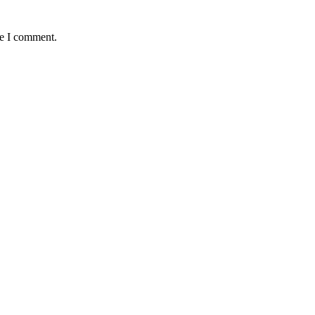
me I comment.