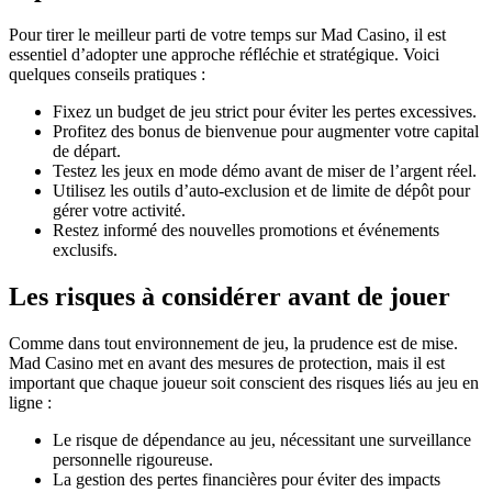
Pour tirer le meilleur parti de votre temps sur Mad Casino, il est
essentiel d’adopter une approche réfléchie et stratégique. Voici
quelques conseils pratiques :
Fixez un budget de jeu strict pour éviter les pertes excessives.
Profitez des bonus de bienvenue pour augmenter votre capital
de départ.
Testez les jeux en mode démo avant de miser de l’argent réel.
Utilisez les outils d’auto-exclusion et de limite de dépôt pour
gérer votre activité.
Restez informé des nouvelles promotions et événements
exclusifs.
Les risques à considérer avant de jouer
Comme dans tout environnement de jeu, la prudence est de mise.
Mad Casino met en avant des mesures de protection, mais il est
important que chaque joueur soit conscient des risques liés au jeu en
ligne :
Le risque de dépendance au jeu, nécessitant une surveillance
personnelle rigoureuse.
La gestion des pertes financières pour éviter des impacts