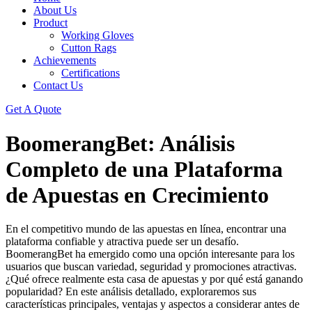
About Us
Product
Working Gloves
Cutton Rags
Achievements
Certifications
Contact Us
Get A Quote
BoomerangBet: Análisis
Completo de una Plataforma
de Apuestas en Crecimiento
En el competitivo mundo de las apuestas en línea, encontrar una
plataforma confiable y atractiva puede ser un desafío.
BoomerangBet ha emergido como una opción interesante para los
usuarios que buscan variedad, seguridad y promociones atractivas.
¿Qué ofrece realmente esta casa de apuestas y por qué está ganando
popularidad? En este análisis detallado, exploraremos sus
características principales, ventajas y aspectos a considerar antes de