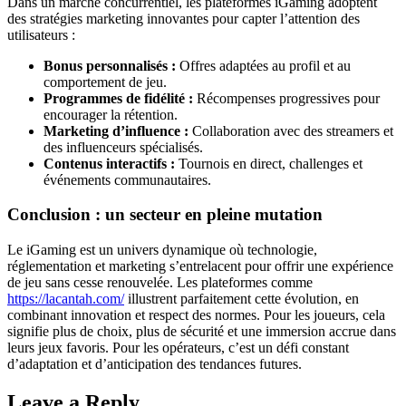
Dans un marché concurrentiel, les plateformes iGaming adoptent
des stratégies marketing innovantes pour capter l’attention des
utilisateurs :
Bonus personnalisés :
Offres adaptées au profil et au
comportement de jeu.
Programmes de fidélité :
Récompenses progressives pour
encourager la rétention.
Marketing d’influence :
Collaboration avec des streamers et
des influenceurs spécialisés.
Contenus interactifs :
Tournois en direct, challenges et
événements communautaires.
Conclusion : un secteur en pleine mutation
Le iGaming est un univers dynamique où technologie,
réglementation et marketing s’entrelacent pour offrir une expérience
de jeu sans cesse renouvelée. Les plateformes comme
https://lacantah.com/
illustrent parfaitement cette évolution, en
combinant innovation et respect des normes. Pour les joueurs, cela
signifie plus de choix, plus de sécurité et une immersion accrue dans
leurs jeux favoris. Pour les opérateurs, c’est un défi constant
d’adaptation et d’anticipation des tendances futures.
Leave a Reply