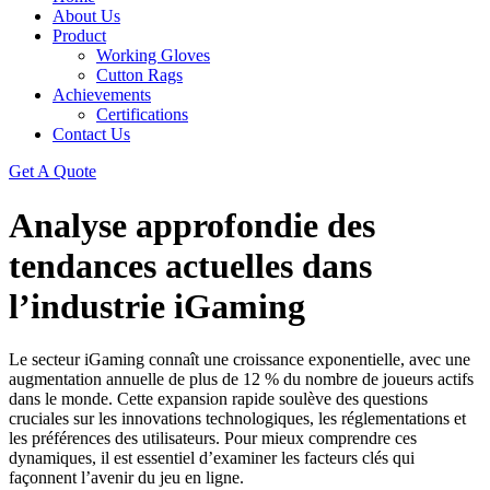
About Us
Product
Working Gloves
Cutton Rags
Achievements
Certifications
Contact Us
Get A Quote
Analyse approfondie des
tendances actuelles dans
l’industrie iGaming
Le secteur iGaming connaît une croissance exponentielle, avec une
augmentation annuelle de plus de 12 % du nombre de joueurs actifs
dans le monde. Cette expansion rapide soulève des questions
cruciales sur les innovations technologiques, les réglementations et
les préférences des utilisateurs. Pour mieux comprendre ces
dynamiques, il est essentiel d’examiner les facteurs clés qui
façonnent l’avenir du jeu en ligne.