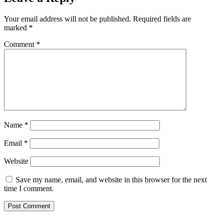
Your email address will not be published.
Required fields are
marked
*
Comment
*
Name
*
Email
*
Website
Save my name, email, and website in this browser for the next
time I comment.