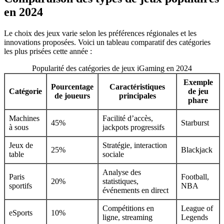
en 2024
Le choix des jeux varie selon les préférences régionales et les
innovations proposées. Voici un tableau comparatif des catégories
les plus prisées cette année :
Popularité des catégories de jeux iGaming en 2024
Exemple
Pourcentage
Caractéristiques
Catégorie
de jeu
de joueurs
principales
phare
Machines
Facilité d’accès,
45%
Starburst
à sous
jackpots progressifs
Jeux de
Stratégie, interaction
25%
Blackjack
table
sociale
Analyse des
Paris
Football,
20%
statistiques,
sportifs
NBA
événements en direct
Compétitions en
League of
eSports
10%
ligne, streaming
Legends