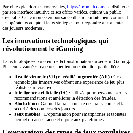
Parmi les plateformes émergentes,
https://lacantah.com/
se distingue
par son interface intuitive et ses offres variées, attirant un public
diversifié. Cette montée en puissance illustre parfaitement comment
les opérateurs adaptent leurs stratégies pour répondre aux attentes
des joueurs modernes.
Les innovations technologiques qui
révolutionnent le iGaming
La technologie est au cœur de la transformation du secteur iGaming.
Plusieurs avancées majeures méritent une attention particulière :
Réalité virtuelle (VR) et réalité augmentée (AR) :
Ces
technologies immersives offrent une expérience de jeu plus
réaliste et interactive.
Intelligence artificielle (IA) :
Utilisée pour personnaliser les
recommandations et améliorer la détection des fraudes.
Blockchain :
Garantit la transparence des transactions et la
sécurité des données des joueurs.
Jeux mobiles :
L’optimisation pour smartphones et tablettes
permet un accès facile et rapide aux plateformes.
Comparaison des types de jeux populaires