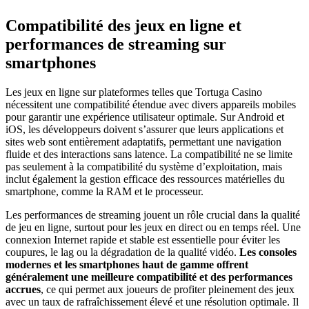
Compatibilité des jeux en ligne et
performances de streaming sur
smartphones
Les jeux en ligne sur plateformes telles que Tortuga Casino
nécessitent une compatibilité étendue avec divers appareils mobiles
pour garantir une expérience utilisateur optimale. Sur Android et
iOS, les développeurs doivent s’assurer que leurs applications et
sites web sont entièrement adaptatifs, permettant une navigation
fluide et des interactions sans latence. La compatibilité ne se limite
pas seulement à la compatibilité du système d’exploitation, mais
inclut également la gestion efficace des ressources matérielles du
smartphone, comme la RAM et le processeur.
Les performances de streaming jouent un rôle crucial dans la qualité
de jeu en ligne, surtout pour les jeux en direct ou en temps réel. Une
connexion Internet rapide et stable est essentielle pour éviter les
coupures, le lag ou la dégradation de la qualité vidéo.
Les consoles
modernes et les smartphones haut de gamme offrent
généralement une meilleure compatibilité et des performances
accrues
, ce qui permet aux joueurs de profiter pleinement des jeux
avec un taux de rafraîchissement élevé et une résolution optimale. Il