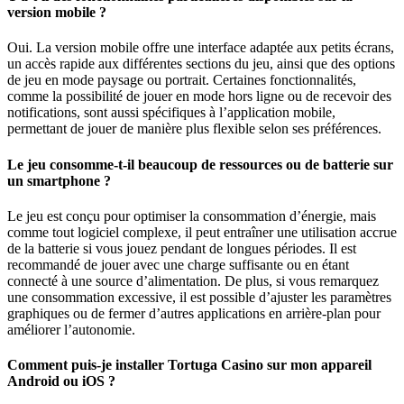
version mobile ?
Oui. La version mobile offre une interface adaptée aux petits écrans,
un accès rapide aux différentes sections du jeu, ainsi que des options
de jeu en mode paysage ou portrait. Certaines fonctionnalités,
comme la possibilité de jouer en mode hors ligne ou de recevoir des
notifications, sont aussi spécifiques à l’application mobile,
permettant de jouer de manière plus flexible selon ses préférences.
Le jeu consomme-t-il beaucoup de ressources ou de batterie sur
un smartphone ?
Le jeu est conçu pour optimiser la consommation d’énergie, mais
comme tout logiciel complexe, il peut entraîner une utilisation accrue
de la batterie si vous jouez pendant de longues périodes. Il est
recommandé de jouer avec une charge suffisante ou en étant
connecté à une source d’alimentation. De plus, si vous remarquez
une consommation excessive, il est possible d’ajuster les paramètres
graphiques ou de fermer d’autres applications en arrière-plan pour
améliorer l’autonomie.
Comment puis-je installer Tortuga Casino sur mon appareil
Android ou iOS ?