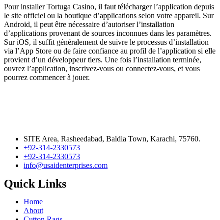
Pour installer Tortuga Casino, il faut télécharger l’application depuis
le site officiel ou la boutique d’applications selon votre appareil. Sur
Android, il peut être nécessaire d’autoriser l’installation
d’applications provenant de sources inconnues dans les paramètres.
Sur iOS, il suffit généralement de suivre le processus d’installation
via l’App Store ou de faire confiance au profil de l’application si elle
provient d’un développeur tiers. Une fois l’installation terminée,
ouvrez l’application, inscrivez-vous ou connectez-vous, et vous
pourrez commencer à jouer.
SITE Area, Rasheedabad, Baldia Town, Karachi, 75760.
+92-314-2330573
+92-314-2330573
info@usaidenterprises.com
Quick Links
Home
About
Cutton Rags