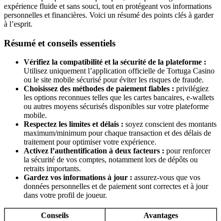
expérience fluide et sans souci, tout en protégeant vos informations
personnelles et financières. Voici un résumé des points clés à garder
à l’esprit.
Résumé et conseils essentiels
Vérifiez la compatibilité et la sécurité de la plateforme :
Utilisez uniquement l’application officielle de Tortuga Casino
ou le site mobile sécurisé pour éviter les risques de fraude.
Choisissez des méthodes de paiement fiables :
privilégiez
les options reconnues telles que les cartes bancaires, e-wallets
ou autres moyens sécurisés disponibles sur votre plateforme
mobile.
Respectez les limites et délais :
soyez conscient des montants
maximum/minimum pour chaque transaction et des délais de
traitement pour optimiser votre expérience.
Activez l’authentification à deux facteurs :
pour renforcer
la sécurité de vos comptes, notamment lors de dépôts ou
retraits importants.
Gardez vos informations à jour :
assurez-vous que vos
données personnelles et de paiement sont correctes et à jour
dans votre profil de joueur.
Conseils
Avantages