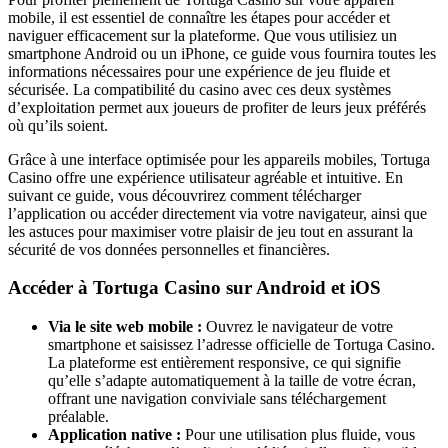
mobile, il est essentiel de connaître les étapes pour accéder et
naviguer efficacement sur la plateforme. Que vous utilisiez un
smartphone Android ou un iPhone, ce guide vous fournira toutes les
informations nécessaires pour une expérience de jeu fluide et
sécurisée. La compatibilité du casino avec ces deux systèmes
d’exploitation permet aux joueurs de profiter de leurs jeux préférés
où qu’ils soient.
Grâce à une interface optimisée pour les appareils mobiles, Tortuga
Casino offre une expérience utilisateur agréable et intuitive. En
suivant ce guide, vous découvrirez comment télécharger
l’application ou accéder directement via votre navigateur, ainsi que
les astuces pour maximiser votre plaisir de jeu tout en assurant la
sécurité de vos données personnelles et financières.
Accéder à Tortuga Casino sur Android et iOS
Via le site web mobile :
Ouvrez le navigateur de votre
smartphone et saisissez l’adresse officielle de Tortuga Casino.
La plateforme est entièrement responsive, ce qui signifie
qu’elle s’adapte automatiquement à la taille de votre écran,
offrant une navigation conviviale sans téléchargement
préalable.
Application native :
Pour une utilisation plus fluide, vous