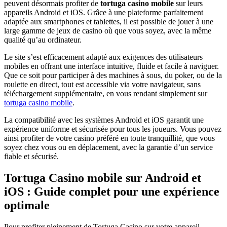
peuvent désormais profiter de
tortuga casino mobile
sur leurs
appareils Android et iOS. Grâce à une plateforme parfaitement
adaptée aux smartphones et tablettes, il est possible de jouer à une
large gamme de jeux de casino où que vous soyez, avec la même
qualité qu’au ordinateur.
Le site s’est efficacement adapté aux exigences des utilisateurs
mobiles en offrant une interface intuitive, fluide et facile à naviguer.
Que ce soit pour participer à des machines à sous, du poker, ou de la
roulette en direct, tout est accessible via votre navigateur, sans
téléchargement supplémentaire, en vous rendant simplement sur
tortuga casino mobile
.
La compatibilité avec les systèmes Android et iOS garantit une
expérience uniforme et sécurisée pour tous les joueurs. Vous pouvez
ainsi profiter de votre casino préféré en toute tranquillité, que vous
soyez chez vous ou en déplacement, avec la garantie d’un service
fiable et sécurisé.
Tortuga Casino mobile sur Android et
iOS : Guide complet pour une expérience
optimale
Pour profiter pleinement de Tortuga Casino sur votre appareil