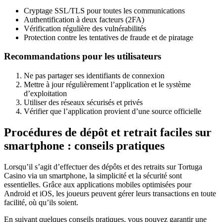
Cryptage SSL/TLS pour toutes les communications
Authentification à deux facteurs (2FA)
Vérification régulière des vulnérabilités
Protection contre les tentatives de fraude et de piratage
Recommandations pour les utilisateurs
Ne pas partager ses identifiants de connexion
Mettre à jour régulièrement l’application et le système
d’exploitation
Utiliser des réseaux sécurisés et privés
Vérifier que l’application provient d’une source officielle
Procédures de dépôt et retrait faciles sur
smartphone : conseils pratiques
Lorsqu’il s’agit d’effectuer des dépôts et des retraits sur Tortuga
Casino via un smartphone, la simplicité et la sécurité sont
essentielles. Grâce aux applications mobiles optimisées pour
Android et iOS, les joueurs peuvent gérer leurs transactions en toute
facilité, où qu’ils soient.
En suivant quelques conseils pratiques, vous pouvez garantir une