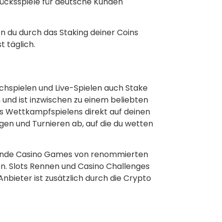
lücksspiele für deutsche Kunden
en du durch das Staking deiner Coins
 täglich.
schspielen und Live-Spielen auch Stake
 und ist inzwischen zu einem beliebten
s Wettkampfspielens direkt auf deinen
en und Turnieren ab, auf die du wetten
usende Casino Games von renommierten
ben. Slots Rennen und Casino Challenges
nbieter ist zusätzlich durch die Crypto