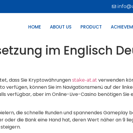
info@u
HOME
ABOUT US
PRODUCT
ACHIEVEM
setzung im Englisch D
utet, dass Sie Kryptowährungen
verwenden könn
stake-at.at
to verfügen, können Sie im Navigationsmenü auf der linke
lls verfügbar, aber im Online-Live-Casino benötigen Sie
Spielern, die schnelle Runden und spannendes Gameplay b
er oder die Bank eine Hand hat, deren Wert näher an 9 li
steigern.