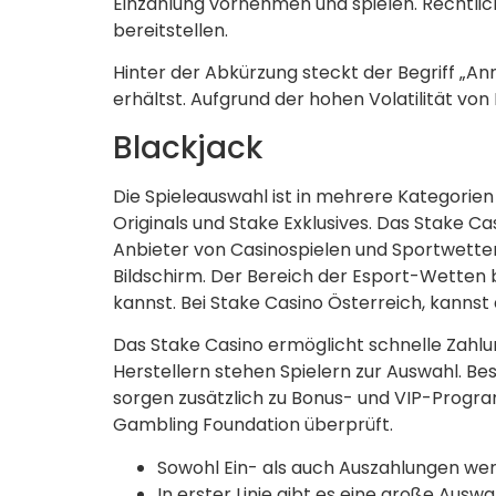
Einzahlung vornehmen und spielen. Rechtlic
bereitstellen.
Hinter der Abkürzung steckt der Begriff „Ann
erhältst. Aufgrund der hohen Volatilität vo
Blackjack
Die Spieleauswahl ist in mehrere Kategorien 
Originals und Stake Exklusives. Das Stake C
Anbieter von Casinospielen und Sportwette
Bildschirm. Der Bereich der Esport-Wetten 
kannst. Bei Stake Casino Österreich, kannst d
Das Stake Casino ermöglicht schnelle Zah
Herstellern stehen Spielern zur Auswahl. Be
sorgen zusätzlich zu Bonus- und VIP-Program
Gambling Foundation überprüft.
Sowohl Ein- als auch Auszahlungen we
In erster Linie gibt es eine große Ausw