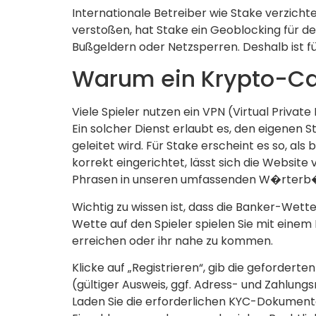
Internationale Betreiber wie Stake verzicht
verstoßen, hat Stake ein Geoblocking für 
Bußgeldern oder Netzsperren. Deshalb ist fü
Warum ein Krypto-Ca
Viele Spieler nutzen ein VPN (Virtual Priva
Ein solcher Dienst erlaubt es, den eigenen 
geleitet wird. Für Stake erscheint es so, als
korrekt eingerichtet, lässt sich die Websi
Phrasen in unseren umfassenden W�rterb�c
Wichtig zu wissen ist, dass die Banker-Wette
Wette auf den Spieler spielen Sie mit einem H
erreichen oder ihr nahe zu kommen.
Klicke auf „Registrieren“, gib die gefordert
(gültiger Ausweis, ggf. Adress- und Zahlung
Laden Sie die erforderlichen KYC-Dokumente