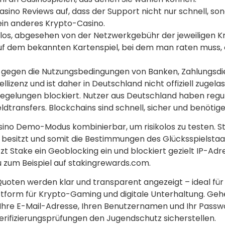
 Casino Reviews auf, dass der Support nicht nur schnell, s
ein anderes Krypto-Casino.
nlos, abgesehen von der Netzwerkgebühr der jeweiligen 
auf dem bekannten Kartenspiel, bei dem man raten muss, 
nn gegen die Nutzungsbedingungen von Banken, Zahlungsd
lizenz und ist daher in Deutschland nicht offiziell zugela
gelungen blockiert. Nutzer aus Deutschland haben regulär
dtransfers. Blockchains sind schnell, sicher und benötige
asino Demo-Modus kombinierbar, um risikolos zu testen. St
 besitzt und somit die Bestimmungen des Glücksspielstaat
 Stake ein Geoblocking ein und blockiert gezielt IP-Adre
u zum Beispiel auf stakingrewards.com.
oten werden klar und transparent angezeigt – ideal für 
ttform für Krypto-Gaming und digitale Unterhaltung. Geh
hre E-Mail-Adresse, Ihren Benutzernamen und Ihr Passwor
erifizierungsprüfungen den Jugendschutz sicherstellen.