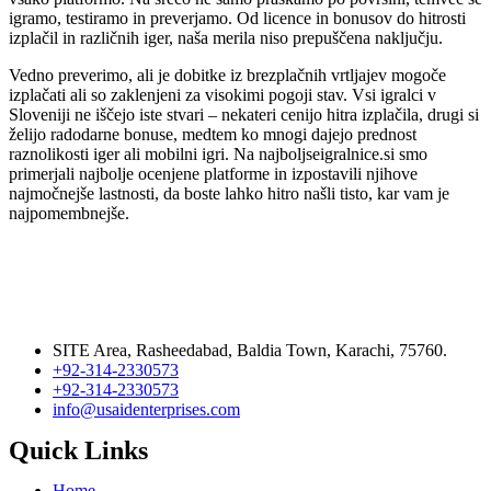
igramo, testiramo in preverjamo. Od licence in bonusov do hitrosti
izplačil in različnih iger, naša merila niso prepuščena naključju.
Vedno preverimo, ali je dobitke iz brezplačnih vrtljajev mogoče
izplačati ali so zaklenjeni za visokimi pogoji stav. Vsi igralci v
Sloveniji ne iščejo iste stvari – nekateri cenijo hitra izplačila, drugi si
želijo radodarne bonuse, medtem ko mnogi dajejo prednost
raznolikosti iger ali mobilni igri. Na najboljseigralnice.si smo
primerjali najbolje ocenjene platforme in izpostavili njihove
najmočnejše lastnosti, da boste lahko hitro našli tisto, kar vam je
najpomembnejše.
SITE Area, Rasheedabad, Baldia Town, Karachi, 75760.
+92-314-2330573
+92-314-2330573
info@usaidenterprises.com
Quick Links
Home