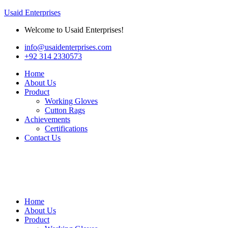
Usaid Enterprises
Welcome to Usaid Enterprises!
info@usaidenterprises.com
+92 314 2330573
Home
About Us
Product
Working Gloves
Cutton Rags
Achievements
Certifications
Contact Us
Home
About Us
Product