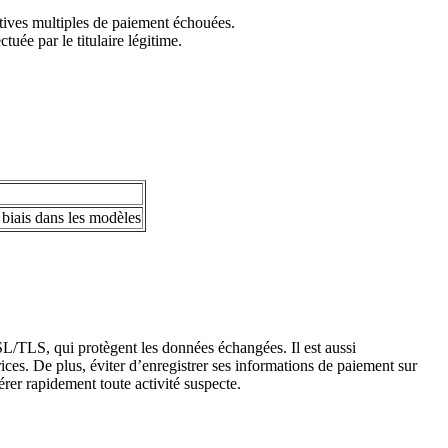
atives multiples de paiement échouées.
tuée par le titulaire légitime.
 biais dans les modèles
SSL/TLS, qui protègent les données échangées. Il est aussi
ices. De plus, éviter d’enregistrer ses informations de paiement sur
rer rapidement toute activité suspecte.