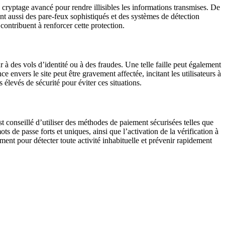
 cryptage avancé pour rendre illisibles les informations transmises. De
isent aussi des pare-feux sophistiqués et des systèmes de détection
 contribuent à renforcer cette protection.
 à des vols d’identité ou à des fraudes. Une telle faille peut également
e envers le site peut être gravement affectée, incitant les utilisateurs à
 élevés de sécurité pour éviter ces situations.
st conseillé d’utiliser des méthodes de paiement sécurisées telles que
s de passe forts et uniques, ainsi que l’activation de la vérification à
ment pour détecter toute activité inhabituelle et prévenir rapidement