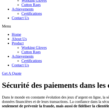
Working Gloves
Cutton Rags
Achievements
Certifications
Contact Us
Menu
Home
About Us
Product
Working Gloves
Cutton Rags
Achievements
Certifications
Contact Us
Get A Quote
Sécurité des paiements dans les
Dans le monde en constante évolution des jeux d’argent en ligne, la sé
données financières et de leurs transactions. La confiance dans la sécu
seulement de prévenir la fraude, mais aussi de fidéliser la clientèl