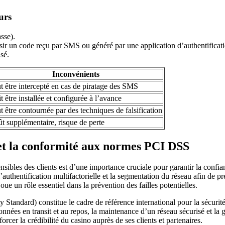
urs
asse).
ir un code reçu par SMS ou généré par une application d’authentificati
sé.
Inconvénients
t être intercepté en cas de piratage des SMS
t être installée et configurée à l’avance
t être contournée par des techniques de falsification
t supplémentaire, risque de perte
 et la conformité aux normes PCI DSS
ibles des clients est d’une importance cruciale pour garantir la confian
authentification multifactorielle et la segmentation du réseau afin de pr
ue un rôle essentiel dans la prévention des failles potentielles.
Standard) constitue le cadre de référence international pour la sécu
 données en transit et au repos, la maintenance d’un réseau sécurisé et l
rcer la crédibilité du casino auprès de ses clients et partenaires.