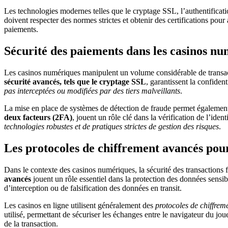
Les technologies modernes telles que le cryptage SSL, l’authentificatio
doivent respecter des normes strictes et obtenir des certifications po
paiements.
Sécurité des paiements dans les casinos n
Les casinos numériques manipulent un volume considérable de transactio
sécurité avancés, tels que le cryptage SSL
, garantissent la confiden
pas interceptées ou modifiées par des tiers malveillants
.
La mise en place de systèmes de détection de fraude permet également d
deux facteurs (2FA)
, jouent un rôle clé dans la vérification de l’ident
technologies robustes et de pratiques strictes de gestion des risques
.
Les protocoles de chiffrement avancés pour
Dans le contexte des casinos numériques, la sécurité des transactions fi
avancés
jouent un rôle essentiel dans la protection des données sensib
d’interception ou de falsification des données en transit.
Les casinos en ligne utilisent généralement des
protocoles de chiffreme
utilisé, permettant de sécuriser les échanges entre le navigateur du jou
de la transaction.