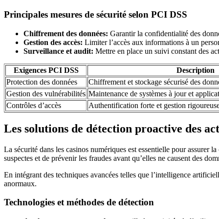
Principales mesures de sécurité selon PCI DSS
Chiffrement des données:
Garantir la confidentialité des donn
Gestion des accès:
Limiter l’accès aux informations à un personn
Surveillance et audit:
Mettre en place un suivi constant des acti
Exigences PCI DSS
Description
Protection des données
Chiffrement et stockage sécurisé des donné
Gestion des vulnérabilités
Maintenance de systèmes à jour et applicati
Contrôles d’accès
Authentification forte et gestion rigoureuse
Les solutions de détection proactive des ac
La sécurité dans les casinos numériques est essentielle pour assurer la c
suspectes et de prévenir les fraudes avant qu’elles ne causent des do
En intégrant des techniques avancées telles que l’intelligence artifici
anormaux.
Technologies et méthodes de détection