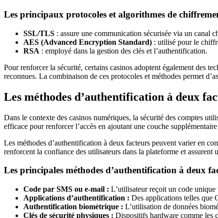
Les principaux protocoles et algorithmes de chiffreme
SSL/TLS
: assure une communication sécurisée via un canal chif
AES (Advanced Encryption Standard)
: utilisé pour le chi
RSA
: employé dans la gestion des clés et l’authentification.
Pour renforcer la sécurité, certains casinos adoptent également des 
reconnues. La combinaison de ces protocoles et méthodes permet d’assu
Les méthodes d’authentification à deux fac
Dans le contexte des casinos numériques, la sécurité des comptes utili
efficace pour renforcer l’accès en ajoutant une couche supplémentaire 
Les méthodes d’authentification à deux facteurs peuvent varier en compl
renforcent la confiance des utilisateurs dans la plateforme et assurent 
Les principales méthodes d’authentification à deux fa
Code par SMS ou e-mail :
L’utilisateur reçoit un code unique 
Applications d’authentification :
Des applications telles que
Authentification biométrique :
L’utilisation de données biomét
Clés de sécurité physiques :
Dispositifs hardware comme les cl