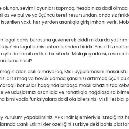
b və olunan, sevimli oyunları tapmaq, hesabınıza daxil olma
sli az və pul və ya üçüncü tərəf resursundan, onda siz fırıl
stənilən vaxt, hər yerdən asanlıqla giriş imkanı verir. Mob
n legal bahis bürosuna güvenerek ciddi miktarda yatırım y
ürkiye’nin legal bahis sistemlerinden biridir. Yasal hizmetle
miyle de tercih edilen bir sitedir. Misli giriş adresi, resmi 
 kurulumu nasıl?
mağınızdan asılı olmayaraq, Misli uygulamasını masaüstü 
izi artırmaq və böyük udmaq şansınızı artırmaq üçün bu 
 maraqlı bonuslar haqqında birbaşa mobil cihazınızda xəbər
ə və uduşlarınızı asanlıqla və rahatlıqla nağdlaşdıra bilmə
a kimi vacib funksiyalara daxil ola bilərsiniz. Misli Tətbiq
kolay kurulum yapabilirsiniz. APK indir işlemleriyle istediği
rında Canlı Etkinlikler özelliğini Türkiye’deki bahis platfor