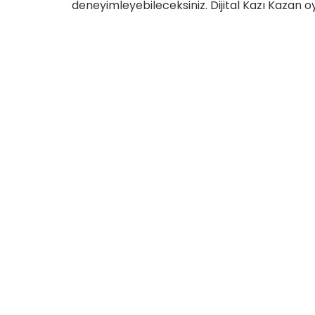
deneyimleyebileceksiniz. Dijital Kazı Kazan 
SITE Area, Rasheedabad, Baldia Town,
+92-314-2330573
+92-314-2330573
info@usaidenterprises.com