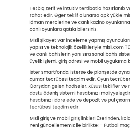
Tətbiq zərif və intuitiv tərtibatla hazırlanı
rahat edir. Əgər təklif olunarsa apk yüklə mi
idman mərclərinə və canlı kazino oyunlarına i
canlı oyunlara qatıla bilərsiniz.
Misli şikayet var inceleme yapmış oyuncuları
yapısı ve teknolojik özellikleriyle misli.com T
ve canlı bahislerin yanı sıra sanal bahis siste
üyelik işlemi, giriş adresi ve mobil uygulama
İstər smartfonda, istərsə də planşetdə oyna
qumar təcrübəsi təqdim edir. Oyun təcrübən
Qarşıdan gələn hadisələr, xüsusi təkliflər və
dostu ödəniş sistemi hesabınızı maliyyələşdir
hesabınızı idarə edə və depozit və pul çıxarm
təcrübəsi təqdim edir.
Misli giriş ve mobil giriş linkleri üzerinden, 
Yeni güncellememiz ile birlikte; – Futbol maçla