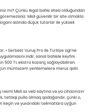
ız mı? Çünkü legal bahis sitesi olduğundan
remezsiniz. Misli güvenilir bir site olmakla
oganı aslında düşük tutarlar ile yüksek
r. • Serbest Vuruş Pro ile Türkiye Ligi’ne
uygulamasını indir, sanal bahisle keyfini
ün 500 TL ekstra kazanç sağlayabilirsin.
 üçün müntəzəm yeniləmələrə məruz qalır.
əsmi Misli az veb saytına və ya cihazınızın
, tətbiqi pulla almaq qadağandır, çünki o,
n keçin və yuxarıdakı təlimatlara uyğun