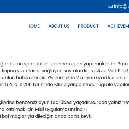
info@u
HOME
ABOUT US
PRODUCT
ACHIEVEM
diğer bütün spor dalları üzerine kupon yapılmaktadır. Bu k
isli kupon yapmasını sağlayan sayfalardır.
Misli Elek
misli az
kurulan bahis sitesidir. Günümüzde 2 milyon üzeri kullanıcı
r. 6 Aralık 2011 tarihinde Milli piyango müdürlüğü ile yapıla
adəçilərinə bənzərsiz oyun təcrübəsi yaşadır.Burada yalnız h
a katılmak için Misli uygulamasını indir!
ol maçlarıyla dilediğin anda bahis keyfi.