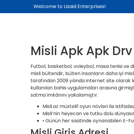
Welcome to Usaid Enterprises!
Misli Apk Apk Drv
Futbol, basketbol, voleybol, masa tenisi ve 
misli bültendir, bülten insanların daha iyi m
tarafından 2009 yılında internet site olarak 
kullanılan bahis uygulamaları arasına girmişti
satma imkânını yakalamıştır.
Misli.az müxtəlif oyun növləri ilə istif
Misli’nin heyecan ve tutku dolu dünyasın
• Günün her saatinde oynanabilen E-Futb
Misli Giriş Adresi