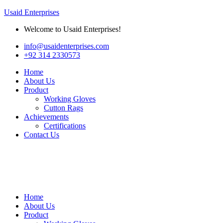
Usaid Enterprises
Welcome to Usaid Enterprises!
info@usaidenterprises.com
+92 314 2330573
Home
About Us
Product
Working Gloves
Cutton Rags
Achievements
Certifications
Contact Us
Home
About Us
Product