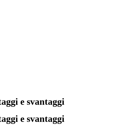
aggi e svantaggi
aggi e svantaggi