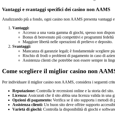
Vantaggi e svantaggi specifici dei casino non AAMS
Analizzando più a fondo, ogni casino non AAMS presenta vantaggi e sva
Vantaggi:
Accesso a una vasta gamma di giochi, spesso non dispon
Bonus di benvenuto più competitivi e programmi fedeltà i
Maggiore libertà nelle operazioni di prelievo e deposito.
Svantaggi:
Mancanza di garanzie legali; è fondamentale scegliere pia
Rischio di frodi o problemi di pagamento in caso di azien
Assistenza clienti che potrebbe non essere sempre in lingu
Come scegliere il miglior casino non AAM
Per individuare il miglior casino non AAMS, considera i seguenti crite
Reputazione:
Controlla le recensioni online e la storia del sito.
Licenza:
Assicurati che il sito abbia una licenza valida in una gi
Opzioni di pagamento:
Verifica se il sito supporta i metodi di
Assistenza clienti:
Un buon sito deve offrire supporto accessibil
Varietà di giochi:
Controlla la disponibilità di giochi e softwar