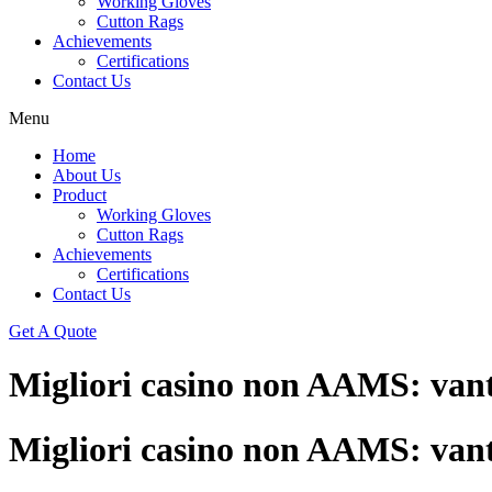
Working Gloves
Cutton Rags
Achievements
Certifications
Contact Us
Menu
Home
About Us
Product
Working Gloves
Cutton Rags
Achievements
Certifications
Contact Us
Get A Quote
Migliori casino non AAMS: vant
Migliori casino non AAMS: vant