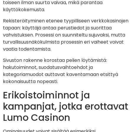
toiseen ilman suurta vaivaa, mikä parantaa
käyttökokemusta.
Rekisteröityminen etenee tyypilliseen verkkokasinojen
tapaan: käyttäjä antaa perustiedot ja suorittaa
vahvistuksen. Prosessi on suunniteltu sujuvaksi, mutta
turvallisuusnäkökulmista prosessin eri vaiheet voivat
vaatia todentamista.
Sivuston rakenne korostaa pelien löytämistä:
hakutoiminnot, suodatusvaihtoehdot ja
kategoriamuodot auttavat kaventamaan etsittyä
kokonaisuutta nopeasti.
Erikoistoiminnot ja
kampanjat, jotka erottavat
Lumo Casinon
Ominaisuudet voivat sisältää esimerkiksi