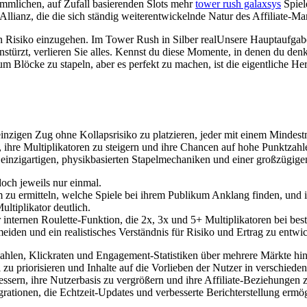
ömmlichen, auf Zufall basierenden Slots mehr
tower rush galaxsys
Spiele
Allianz, die die sich ständig weiterentwickelnde Natur des Affiliate-M
ein Risiko einzugehen. Im Tower Rush in Silber realUnsere Hauptaufga
türzt, verlieren Sie alles. Kennst du diese Momente, in denen du denkst
m Blöcke zu stapeln, aber es perfekt zu machen, ist die eigentliche H
inzigen Zug ohne Kollapsrisiko zu platzieren, jeder mit einem Mindestm
, ihre Multiplikatoren zu steigern und ihre Chancen auf hohe Punktzahl
einzigartigen, physikbasierten Stapelmechaniken und einer großzügi
och jeweils nur einmal.
m zu ermitteln, welche Spiele bei ihrem Publikum Anklang finden, und i
ltiplikator deutlich.
internen Roulette-Funktion, die 2x, 3x und 5+ Multiplikatoren bei bes
eiden und ein realistisches Verständnis für Risiko und Ertrag zu entwi
zahlen, Klickraten und Engagement-Statistiken über mehrere Märkte hin
tel zu priorisieren und Inhalte auf die Vorlieben der Nutzer in verschi
bessern, ihre Nutzerbasis zu vergrößern und ihre Affiliate-Beziehungen
ationen, die Echtzeit-Updates und verbesserte Berichterstellung ermög