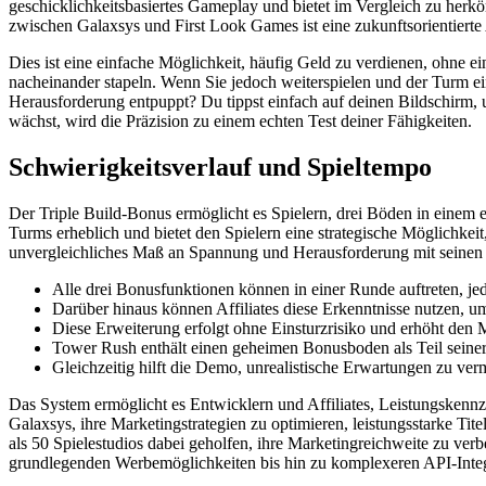
geschicklichkeitsbasiertes Gameplay und bietet im Vergleich zu herk
zwischen Galaxsys und First Look Games ist eine zukunftsorientierte 
Dies ist eine einfache Möglichkeit, häufig Geld zu verdienen, ohne 
nacheinander stapeln. Wenn Sie jedoch weiterspielen und der Turm eins
Herausforderung entpuppt? Du tippst einfach auf deinen Bildschirm, u
wächst, wird die Präzision zu einem echten Test deiner Fähigkeiten.
Schwierigkeitsverlauf und Spieltempo
Der Triple Build-Bonus ermöglicht es Spielern, drei Böden in einem e
Turms erheblich und bietet den Spielern eine strategische Möglichkeit
unvergleichliches Maß an Spannung und Herausforderung mit seinen 
Alle drei Bonusfunktionen können in einer Runde auftreten, jed
Darüber hinaus können Affiliates diese Erkenntnisse nutzen, u
Diese Erweiterung erfolgt ohne Einsturzrisiko und erhöht den Mu
Tower Rush enthält einen geheimen Bonusboden als Teil seiner 
Gleichzeitig hilft die Demo, unrealistische Erwartungen zu verm
Das System ermöglicht es Entwicklern und Affiliates, Leistungskenn
Galaxsys, ihre Marketingstrategien zu optimieren, leistungsstarke Ti
als 50 Spielestudios dabei geholfen, ihre Marketingreichweite zu ver
grundlegenden Werbemöglichkeiten bis hin zu komplexeren API-Integr