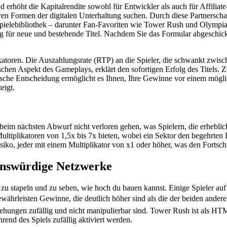
erhöht die Kapitalrendite sowohl für Entwickler als auch für Affiliat
ren Formen der digitalen Unterhaltung suchen. Durch diese Partnerschaf
ielebibliothek – darunter Fan-Favoriten wie Tower Rush und Olympian
ng für neue und bestehende Titel. Nachdem Sie das Formular abgeschick
katoren. Die Auszahlungsrate (RTP) an die Spieler, die schwankt zwi
rischen Aspekt des Gameplays, erklärt den sofortigen Erfolg des Titel
egische Entscheidung ermöglicht es Ihnen, Ihre Gewinne vor einem möglic
eigt.
m nächsten Abwurf nicht verloren gehen, was Spielern, die erhebliche
Multiplikatoren von 1,5x bis 7x bieten, wobei ein Sektor den begehrten
iko, jeder mit einem Multiplikator von x1 oder höher, was den Fortschr
enswürdige Netzwerke
zu stapeln und zu sehen, wie hoch du bauen kannst. Einige Spieler au
ewährleisten Gewinne, die deutlich höher sind als die der beiden ande
iehungen zufällig und nicht manipulierbar sind. Tower Rush ist als HT
rend des Spiels zufällig aktiviert werden.