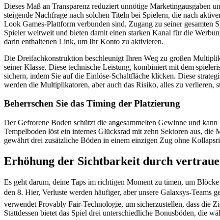
Dieses Maß an Transparenz reduziert unnötige Marketingausgaben und 
steigende Nachfrage nach solchen Titeln bei Spielern, die nach aktive
Look Games-Plattform verbunden sind, Zugang zu seiner gesamten Sp
Spieler weltweit und bieten damit einen starken Kanal für die Werbu
darin enthaltenen Link, um Ihr Konto zu aktivieren.
Die Dreifachkonstruktion beschleunigt Ihren Weg zu großen Multipli
seiner Klasse. Diese technische Leistung, kombiniert mit dem spiele
sichern, indem Sie auf die Einlöse-Schaltfläche klicken. Diese strat
werden die Multiplikatoren, aber auch das Risiko, alles zu verlieren, st
Beherrschen Sie das Timing der Platzierung
Der Gefrorene Boden schützt die angesammelten Gewinne und kann bei
Tempelboden löst ein internes Glücksrad mit zehn Sektoren aus, die 
gewährt drei zusätzliche Böden in einem einzigen Zug ohne Kollapsris
Erhöhung der Sichtbarkeit durch vertrau
Es geht darum, deine Taps im richtigen Moment zu timen, um Blöcke 
den 8. Hier, Verluste werden häufiger, aber unsere Galaxsys-Teams g
verwendet Provably Fair-Technologie, um sicherzustellen, dass die Z
Stattdessen bietet das Spiel drei unterschiedliche Bonusböden, die wäh