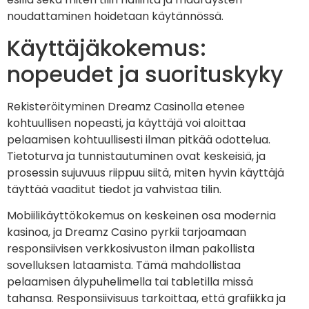
noudattaminen hoidetaan käytännössä.
Käyttäjäkokemus:
nopeudet ja suorituskyky
Rekisteröityminen Dreamz Casinolla etenee
kohtuullisen nopeasti, ja käyttäjä voi aloittaa
pelaamisen kohtuullisesti ilman pitkää odottelua.
Tietoturva ja tunnistautuminen ovat keskeisiä, ja
prosessin sujuvuus riippuu siitä, miten hyvin käyttäjä
täyttää vaaditut tiedot ja vahvistaa tilin.
Mobiilikäyttökokemus on keskeinen osa modernia
kasinoa, ja Dreamz Casino pyrkii tarjoamaan
responsiivisen verkkosivuston ilman pakollista
sovelluksen lataamista. Tämä mahdollistaa
pelaamisen älypuhelimella tai tabletilla missä
tahansa. Responsiivisuus tarkoittaa, että grafiikka ja