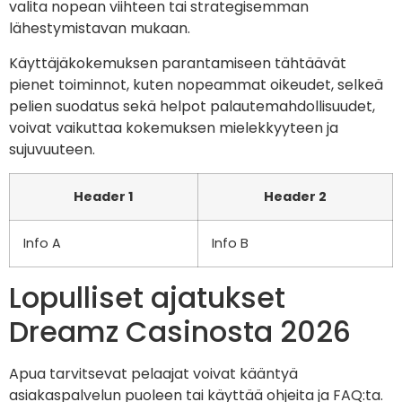
valita nopean viihteen tai strategisemman
lähestymistavan mukaan.
Käyttäjäkokemuksen parantamiseen tähtäävät
pienet toiminnot, kuten nopeammat oikeudet, selkeä
pelien suodatus sekä helpot palautemahdollisuudet,
voivat vaikuttaa kokemuksen mielekkyyteen ja
sujuvuuteen.
Header 1
Header 2
Info A
Info B
Lopulliset ajatukset
Dreamz Casinosta 2026
Apua tarvitsevat pelaajat voivat kääntyä
asiakaspalvelun puoleen tai käyttää ohjeita ja FAQ:ta.