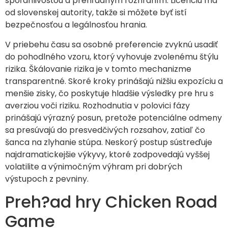
spoľahlivosťou a prehľadným rozhraním. Licenciu má
od slovenskej autority, takže si môžete byť istí
bezpečnosťou a legálnosťou hrania.
V priebehu času sa osobné preferencie zvyknú usadiť
do pohodlného vzoru, ktorý vyhovuje zvolenému štýlu
rizika. Škálovanie rizika je v tomto mechanizme
transparentné. Skoré kroky prinášajú nižšiu expozíciu a
menšie zisky, čo poskytuje hladšie výsledky pre hru s
averziou voči riziku. Rozhodnutia v polovici fázy
prinášajú výrazný posun, pretože potenciálne odmeny
sa presúvajú do presvedčivých rozsahov, zatiaľ čo
šanca na zlyhanie stúpa. Neskorý postup sústreďuje
najdramatickejšie výkyvy, ktoré zodpovedajú vyššej
volatilite a výnimočným výhram pri dobrých
výstupoch z pevniny.
Preh?ad hry Chicken Road
Game