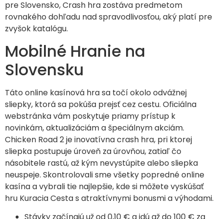
pre Slovensko, Crash hra zostáva predmetom
rovnakého dohľadu nad spravodlivosťou, aký platí pre
zvyšok katalógu.
Mobilné Hranie na
Slovensku
Táto online kasínová hra sa točí okolo odvážnej
sliepky, ktorá sa pokúša prejsť cez cestu. Oficiálna
webstránka vám poskytuje priamy prístup k
novinkám, aktualizáciám a špeciálnym akciám.
Chicken Road 2 je inovatívna crash hra, pri ktorej
sliepka postupuje úroveň za úrovňou, zatiaľ čo
násobitele rastú, až kým nevystúpite alebo sliepka
neuspeje. Skontrolovali sme všetky popredné online
kasína a vybrali tie najlepšie, kde si môžete vyskúšať
hru Kuracia Cesta s atraktívnymi bonusmi a výhodami.
Stávky začínajú už od 0,10 € a idú až do 100 € za