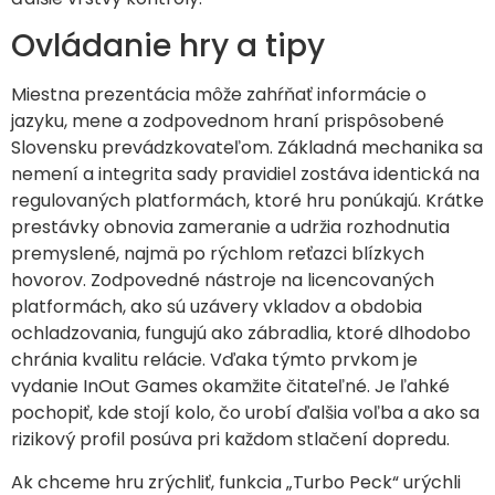
Ovládanie hry a tipy
Miestna prezentácia môže zahŕňať informácie o
jazyku, mene a zodpovednom hraní prispôsobené
Slovensku prevádzkovateľom. Základná mechanika sa
nemení a integrita sady pravidiel zostáva identická na
regulovaných platformách, ktoré hru ponúkajú. Krátke
prestávky obnovia zameranie a udržia rozhodnutia
premyslené, najmä po rýchlom reťazci blízkych
hovorov. Zodpovedné nástroje na licencovaných
platformách, ako sú uzávery vkladov a obdobia
ochladzovania, fungujú ako zábradlia, ktoré dlhodobo
chránia kvalitu relácie. Vďaka týmto prvkom je
vydanie InOut Games okamžite čitateľné. Je ľahké
pochopiť, kde stojí kolo, čo urobí ďalšia voľba a ako sa
rizikový profil posúva pri každom stlačení dopredu.
Ak chceme hru zrýchliť, funkcia „Turbo Peck“ urýchli