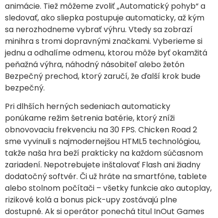
animácie. Tiež môžeme zvoliť „Automatický pohyb“ a
sledovať, ako sliepka postupuje automaticky, až kým
sa nerozhodneme vybrať výhru. Vtedy sa zobrazí
minihra s tromi dopravnými značkami. Vyberieme si
jednu a odhalíme odmenu, ktorou môže byť okamžitá
peňažná výhra, náhodný násobiteľ alebo žetón
Bezpečný prechod, ktorý zaručí, že ďalší krok bude
bezpečný.
Pri dlhších herných sedeniach automaticky
ponúkame režim šetrenia batérie, ktorý zníži
obnovovaciu frekvenciu na 30 FPS. Chicken Road 2
sme vyvinuli s najmodernejšou HTML5 technológiou,
takže naša hra beží prakticky na každom súčasnom
zariadení. Nepotrebujete inštalovať Flash ani žiadny
dodatočný softvér. Či už hráte na smartfóne, tablete
alebo stolnom počítači – všetky funkcie ako autoplay,
rizikové kolá a bonus pick-upy zostávajú plne
dostupné. Ak si operátor ponechá titul InOut Games