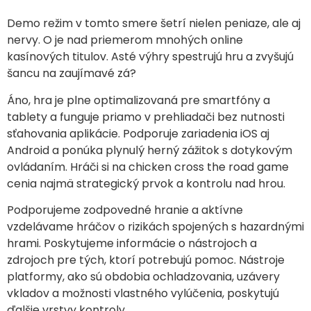
Demo režim v tomto smere šetrí nielen peniaze, ale aj
nervy. O je nad priemerom mnohých online
kasínových titulov. Asté výhry spestrujú hru a zvyšujú
šancu na zaujímavé zá?
Áno, hra je plne optimalizovaná pre smartfóny a
tablety a funguje priamo v prehliadači bez nutnosti
sťahovania aplikácie. Podporuje zariadenia iOS aj
Android a ponúka plynulý herný zážitok s dotykovým
ovládaním. Hráči si na chicken cross the road game
cenia najmä strategický prvok a kontrolu nad hrou.
Podporujeme zodpovedné hranie a aktívne
vzdelávame hráčov o rizikách spojených s hazardnými
hrami. Poskytujeme informácie o nástrojoch a
zdrojoch pre tých, ktorí potrebujú pomoc. Nástroje
platformy, ako sú obdobia ochladzovania, uzávery
vkladov a možnosti vlastného vylúčenia, poskytujú
ďalšie vrstvy kontroly.