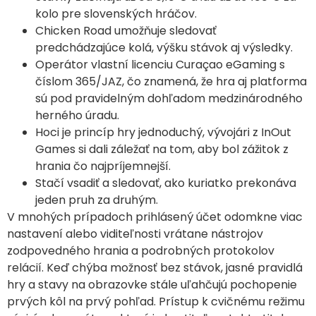
kolo pre slovenských hráčov.
Chicken Road umožňuje sledovať
predchádzajúce kolá, výšku stávok aj výsledky.
Operátor vlastní licenciu Curaçao eGaming s
číslom 365/JAZ, čo znamená, že hra aj platforma
sú pod pravidelným dohľadom medzinárodného
herného úradu.
Hoci je princíp hry jednoduchý, vývojári z InOut
Games si dali záležať na tom, aby bol zážitok z
hrania čo najpríjemnejší.
Stačí vsadiť a sledovať, ako kuriatko prekonáva
jeden pruh za druhým.
V mnohých prípadoch prihlásený účet odomkne viac
nastavení alebo viditeľnosti vrátane nástrojov
zodpovedného hrania a podrobných protokolov
relácií. Keď chýba možnosť bez stávok, jasné pravidlá
hry a stavy na obrazovke stále uľahčujú pochopenie
prvých kôl na prvý pohľad. Prístup k cvičnému režimu