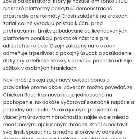
závisí od operátora, ktorý je hostiteľom tohto titulu.
Niektoré platformy poskytujú demonštračné
prostredie pre formáty Crash založené na krokoch,
zatiaľ čo iné vyžadujú prístup k účtu pred
prehrávaním. Limity zabudované do licencovaných
platforiem ponúkajú praktické nástroje pre
udržateľné relácie. Dizajn založený na krokoch
odmeňuje trpezlivosť a pokojný úsudok a zosúladenie
dĺžky hry a veľkosti stávky s úrovňou pohodlia udržuje
zážitok v osobných hraniciach.
Noví hráči získajú zaujímavý uvítací bonus a
pravidelné promo akcie. Záverom možno povedať, že
Chicken Road kasínová hra je jednoduchá na
pochopenie, no dokáže vyčarovať skutočné napätie a
poriadny adrenalín. Vďaka jasným pravidlám a
viacerým úrovniam náročnosti si nájde svoje miesto
medzi novými aj skúsenými hráčmi. Stačí si nastaviť
svoj limit, spustiť hru a možno si práve vy odneste