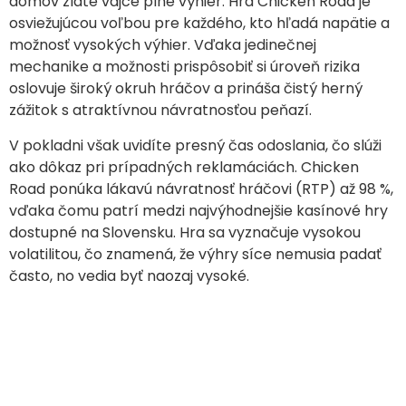
domov zlaté vajce plné výhier. Hra Chicken Road je
osviežujúcou voľbou pre každého, kto hľadá napätie a
možnosť vysokých výhier. Vďaka jedinečnej
mechanike a možnosti prispôsobiť si úroveň rizika
oslovuje široký okruh hráčov a prináša čistý herný
zážitok s atraktívnou návratnosťou peňazí.
V pokladni však uvidíte presný čas odoslania, čo slúži
ako dôkaz pri prípadných reklamáciách. Chicken
Road ponúka lákavú návratnosť hráčovi (RTP) až 98 %,
vďaka čomu patrí medzi najvýhodnejšie kasínové hry
dostupné na Slovensku. Hra sa vyznačuje vysokou
volatilitou, čo znamená, že výhry síce nemusia padať
často, no vedia byť naozaj vysoké.