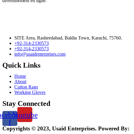
divertissement en ligne.
SITE Area, Rasheedabad, Baldia Town, Karachi, 75760.
+92-314-2330573
+92-314-2330573
info@usaidenterprises.com
Quick Links
Home
About
Cutton Rags
Working Gloves
Stay Connected
acebook-
Youtube
f
Copyrights © 2023, Usaid Enterprises. Powered By:
Rayzetech