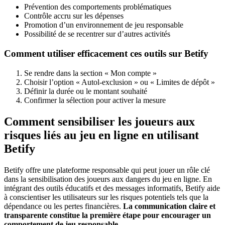
Prévention des comportements problématiques
Contrôle accru sur les dépenses
Promotion d’un environnement de jeu responsable
Possibilité de se recentrer sur d’autres activités
Comment utiliser efficacement ces outils sur Betify
Se rendre dans la section « Mon compte »
Choisir l’option « Autol-exclusion » ou « Limites de dépôt »
Définir la durée ou le montant souhaité
Confirmer la sélection pour activer la mesure
Comment sensibiliser les joueurs aux
risques liés au jeu en ligne en utilisant
Betify
Betify offre une plateforme responsable qui peut jouer un rôle clé
dans la sensibilisation des joueurs aux dangers du jeu en ligne. En
intégrant des outils éducatifs et des messages informatifs, Betify aide
à conscientiser les utilisateurs sur les risques potentiels tels que la
dépendance ou les pertes financières.
La communication claire et
transparente constitue la première étape pour encourager un
comportement de jeu responsable.