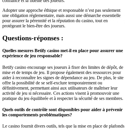
confiance et la fidélité des joueurs.
Adopter une approche éthique et responsable n’est pas seulement
une obligation réglementaire, mais aussi une démarche essentielle
pour assurer la pérennité et la réputation du casino, tout en
protégeant le bien-être des joueurs.
Questions-réponses :
Quelles mesures Betify casino met-il en place pour assurer une
expérience de jeu responsable?
Betify casino encourage ses joueurs à fixer des limites de dépôt, de
mise et de temps de jeu. Il propose également des ressources pour
aider à reconnaître les signes de dépendance au jeu. De plus, le site
offre la possibilité de se self-exclure temporairement ou
définitivement, permettant ainsi aux utilisateurs de maîtriser leur
activité de jeu si nécessaire. Ces actions visent à promouvoir une
pratique du jeu équilibrée et à respecter la sécurité de ses membres.
Quels outils de contrôle sont disponibles pour aider à prévenir
les comportements problématiques?
Le casino fournit divers outils, tels que la mise en place de plafonds