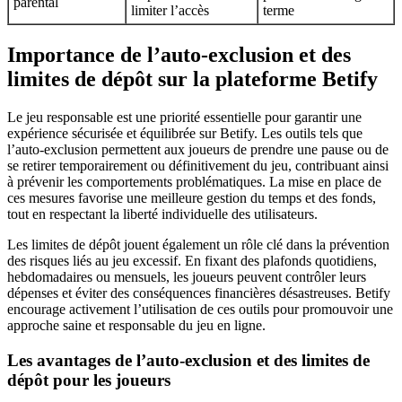
parental
limiter l’accès
terme
Importance de l’auto-exclusion et des
limites de dépôt sur la plateforme Betify
Le jeu responsable est une priorité essentielle pour garantir une
expérience sécurisée et équilibrée sur Betify. Les outils tels que
l’auto-exclusion permettent aux joueurs de prendre une pause ou de
se retirer temporairement ou définitivement du jeu, contribuant ainsi
à prévenir les comportements problématiques. La mise en place de
ces mesures favorise une meilleure gestion du temps et des fonds,
tout en respectant la liberté individuelle des utilisateurs.
Les limites de dépôt jouent également un rôle clé dans la prévention
des risques liés au jeu excessif. En fixant des plafonds quotidiens,
hebdomadaires ou mensuels, les joueurs peuvent contrôler leurs
dépenses et éviter des conséquences financières désastreuses. Betify
encourage activement l’utilisation de ces outils pour promouvoir une
approche saine et responsable du jeu en ligne.
Les avantages de l’auto-exclusion et des limites de
dépôt pour les joueurs