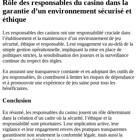
Rôle des responsables du casino dans la
garantie d’un environnement sécurisé et
éthique
Les responsables des casinos ont une responsabilité cruciale dans
l’établissement et la maintenance d’un environnement de jeu
sécurisé, éthique et responsable. Leur engagement va au-delà de la
simple gestion opérationnelle, impliquant la mise en place de
politiques strictes, la sensibilisation des joueurs et la surveillance
continue du respect des règles.
En assurant une transparence constante et en adoptant des outils de
jeu responsables, ils contribuent à limiter les risques de dépendance
et à promouvoir une expérience de jeu saine pour tous les
bénéficiaires.
Conclusion
En résumé, les responsables du casino jouent un rôle déterminant
dans la création d’un cadre où la sécurité, l’éthique et la
responsabilité sont prioritaires. Leur implication active, leur
vigilance et leur engagement envers des pratiques transparentes
garantissent non seulement la conformité légale, mais aussi la